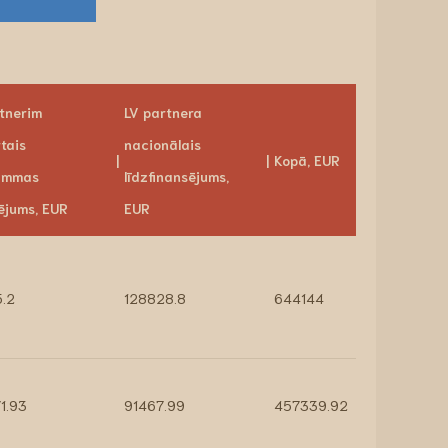
tnerim
LV partnera
rtais
nacionālais
Kopā, EUR
ammas
līdzfinansējums,
ējums, EUR
EUR
5.2
128828.8
644144
1.93
91467.99
457339.92