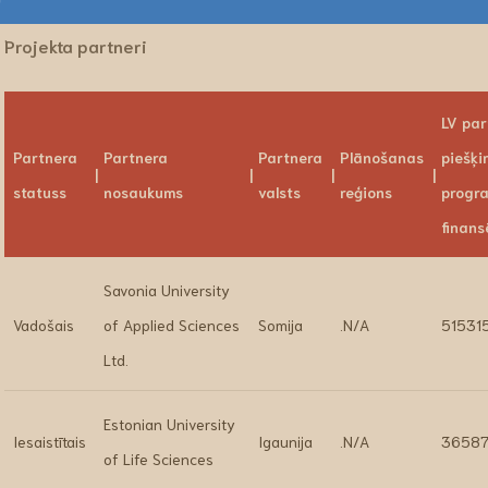
Projekta partneri
LV par
Partnera
Partnera
Partnera
Plānošanas
piešķi
statuss
nosaukums
valsts
reģions
progr
finans
Savonia University
Vadošais
of Applied Sciences
Somija
.N/A
51531
Ltd.
Estonian University
Iesaistītais
Igaunija
.N/A
36587
of Life Sciences