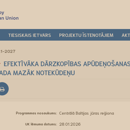
I
TIESISKAIS IETVARS
PROJEKTU ĪSTENOTĀJIEM
AKT
021-2027
EFEKTĪVĀKA DĀRZKOPĪBAS APŪDEŅOŠANAS
ADA MAZĀK NOTEKŪDEŅU
Programmas nosaukums:
Centrālā Baltijas jūras reģiona
UK lēmuma datums:
28.01.2026