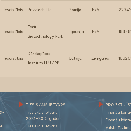
Iesaistītais
Prizztech Ltd
Somija
.N/A
22347
Tartu
Iesaistītais
Igaunija
.N/A
16946
Biotechnology Park
Dārzkopības
Iesaistītais
Latvija
Zemgales
16620
Institūts LLU APP
TIESISKAIS IETVARS
PROJEKTU ĪS
21-
Tiesiskais ietvars
Finanšu kont
2021.-2027.gadam
Finanšu kont
14-
Tiesiskais ietvars
Valsts līdzfi