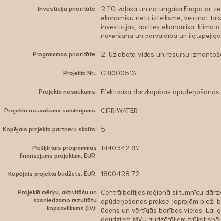
Investīciju prioritāte:
2 PO zaļāka un noturīgāka Eiropa ar z
ekonomiku neto izteiksmē, veicinot tais
investīcijas, aprites ekonomika, klima
novēršana un pārvaldība un ilgtspējīga 
Programmas prioritāte:
2. Uzlabota vides un resursu izmantoša
Projekta Nr.:
CB1000513
Projekta nosaukums:
Efektīvāka dārzkopības apūdeņošanas 
Projekta nosaukuma saīsinājums:
CIRRIWATER
Kopējais projekta partneru skaits:
5
Piešķirtais programmas
1440342.97
finansējums projektam, EUR:
Kopējais projekta budžets, EUR:
1800428.72
Projektā mērķu, aktivitāšu un
Centrālbaltijas reģionā siltumnīcu dārz
sasniedzamo rezultātu
apūdeņošanas prakse joprojām bieži bal
kopsavilkums (LV):
ūdens un vērtīgās barības vielas. Lai ga
daudziem MVU audzētājiem trūkst spēju,