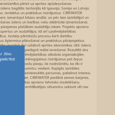
ieciešamība pāriet uz aprites apūdeņošanas
 ūdens bagātās teritorijās kā Igaunija, Somija un Latvija.
s, rentablus un praktiskus risinājumus. CIRRIWATER
eni, izmantojot bāzes analīzi, un pēc tam izstrādājot un
anas ūdens un barības vielu atkārtotai izmantošanai,
s pieejamas plašākam audzētāju lokam. Projekts apvieno
ekspertus un audzētājus, kā arī uzņēmējdarbības
s rīkus, tostarp pārrobežu procesu karti darbību
us ilgtermiņa plānošanai un praktiskus pilotprojektus
tiks izveidoti divi uzlaboti aprites ekonomikas cikli: ūdens
atgūšana, abi pielāgoti reālai ieviešanai. Rezultāti dos
Ar Jūsu
idotājiem un uzņēmējdarbības atbalsta organizācijām,
piekrītat
ziņā efektīvus un mērogojamus risinājumus pat ārpus
rbības, pārrobežu pieeju, lai nodrošinātu, ka rīki ir
Ar Jūsu
ami dažādiem siltumnīcu veidiem. Kopīgās izstrādes
piekrītat
politikas līmeņa ieinteresētās personas, palielinot interesi,
arbības laika beigām. CIRRIWATER piedāvā zemas barjeras,
ai izmantošanai, kas apvieno tehnisko modelēšanu,
nikāciju, kas Centrālbaltijas siltumnīcu sektorā vēl nav