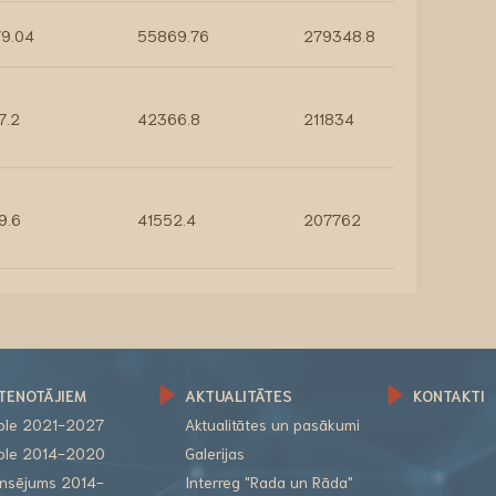
9.04
55869.76
279348.8
7.2
42366.8
211834
9.6
41552.4
207762
TENOTĀJIEM
AKTUALITĀTES
KONTAKTI
role 2021-2027
Aktualitātes un pasākumi
role 2014-2020
Galerijas
nansējums 2014-
Interreg "Rada un Rāda"