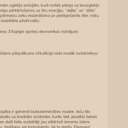
emām oglekļa emisijām, kurā notiek pāreja uz bezoglekļa
nīgu pārkārtošanos uz tīru enerģiju, “zaļās” un “zilās”
ta pārmaiņu seku mazināšana un pielāgošanās tām, risku
mobilitāte pilsētvidēs;
na; 3.Kopīgie aprites ekonomikas risinājumi
ūdens pārpalikuma cirkulācija rada mazāk notekūdeņu
kopība ir galvenā lauksaimniecības nozare, taču tās
stās uz lineārām sistēmām, kurās tiek zaudēts liekais
n daži lielie audzētāji jau atkārtoti izmanto ūdeni,
 zināšanu vai instrumentu, lai to darītu. Pieaugot