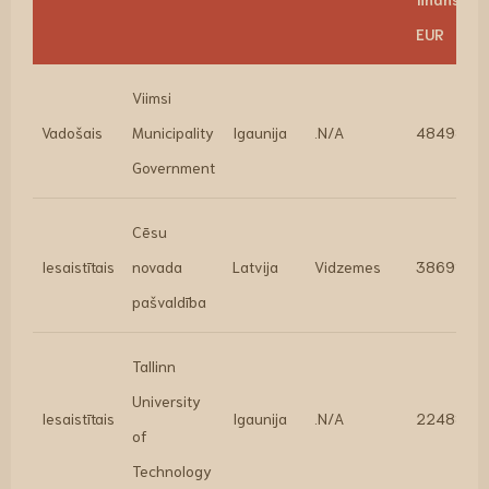
EUR
Viimsi
Vadošais
Municipality
Igaunija
.N/A
484986.2
Government
Cēsu
Iesaistītais
novada
Latvija
Vidzemes
386917.18
pašvaldība
Tallinn
University
Iesaistītais
Igaunija
.N/A
224887.5
of
Technology