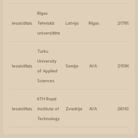
Rīgas
Iesaistītais
Tehniskā
Latvija
Rīgas
217896.9
universitāte
Turku
University
Iesaistītais
Somija
.N/A
215868.8
of Applied
Sciences
KTH Royal
Iesaistītais
Institute of
Zviedrija
.N/A
261104
Technology