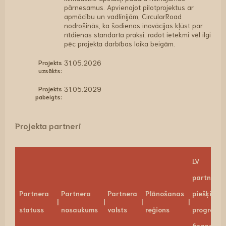
pārnesamus. Apvienojot pilotprojektus ar
apmācību un vadlīnijām, CircularRoad
nodrošinās, ka šodienas inovācijas kļūst par
rītdienas standarta praksi, radot ietekmi vēl ilgi
pēc projekta darbības laika beigām.
Projekts
31.05.2026
uzsākts:
Projekts
31.05.2029
pabeigts:
Projekta partneri
LV
partnerim
Partnera
Partnera
Partnera
Plānošanas
piešķirtai
statuss
nosaukums
valsts
reģions
programm
finansēju