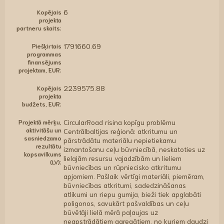
Kopējais
6
projekta
partneru skaits:
Piešķirtais
1791660.69
programmas
finansējums
projektam, EUR:
Kopējais
2239575.88
projekta
budžets, EUR:
Projektā mērķu,
CircularRoad risina kopīgu problēmu
aktivitāšu un
Centrālbaltijas reģionā: atkritumu un
sasniedzamo
pārstrādātu materiālu nepietiekamu
rezultātu
izmantošanu ceļu būvniecībā, neskatoties uz
kopsavilkums
lielajām resursu vajadzībām un lieliem
(LV):
būvniecības un rūpniecisko atkritumu
apjomiem. Pašlaik vērtīgi materiāli, piemēram,
būvniecības atkritumi, sadedzināšanas
atlikumi un riepu gumija, bieži tiek apglabāti
poligonos, savukārt pašvaldības un ceļu
būvētāji lielā mērā paļaujas uz
neapstrādātiem agregātiem, no kuriem daudzi