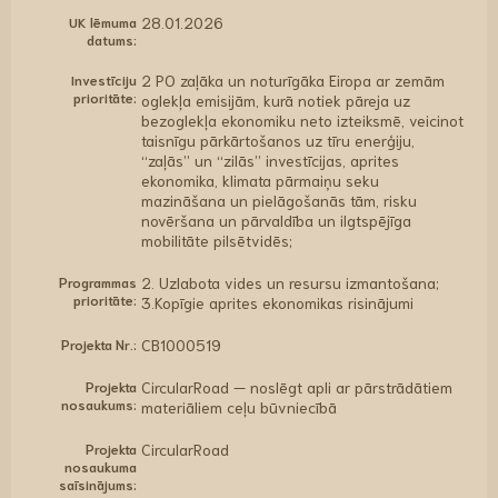
UK lēmuma
28.01.2026
datums:
Investīciju
2 PO zaļāka un noturīgāka Eiropa ar zemām
prioritāte:
oglekļa emisijām, kurā notiek pāreja uz
bezoglekļa ekonomiku neto izteiksmē, veicinot
taisnīgu pārkārtošanos uz tīru enerģiju,
“zaļās” un “zilās” investīcijas, aprites
ekonomika, klimata pārmaiņu seku
mazināšana un pielāgošanās tām, risku
novēršana un pārvaldība un ilgtspējīga
mobilitāte pilsētvidēs;
Programmas
2. Uzlabota vides un resursu izmantošana;
prioritāte:
3.Kopīgie aprites ekonomikas risinājumi
Projekta Nr.:
CB1000519
Projekta
CircularRoad — noslēgt apli ar pārstrādātiem
nosaukums:
materiāliem ceļu būvniecībā
Projekta
CircularRoad
nosaukuma
saīsinājums: