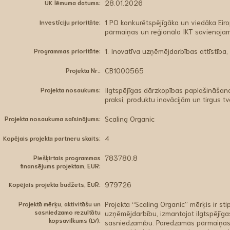
UK lēmuma datums:
28.01.2026
Investīciju prioritāte:
1 PO konkurētspējīgāka un viedāka Eiro
pārmaiņas un reģionālo IKT savienojam
Programmas prioritāte:
1. Inovatīva uzņēmējdarbības attīstīb
Projekta Nr.:
CB1000565
Projekta nosaukums:
Ilgtspējīgas dārzkopības paplašināšana
praksi, produktu inovācijām un tirgus 
Projekta nosaukuma saīsinājums:
Scaling Organic
Kopējais projekta partneru skaits:
4
Piešķirtais programmas
783780.8
finansējums projektam, EUR:
Kopējais projekta budžets, EUR:
979726
Projektā mērķu, aktivitāšu un
Projekta “Scaling Organic” mērķis ir s
sasniedzamo rezultātu
uzņēmējdarbību, izmantojot ilgtspējīgas
kopsavilkums (LV):
sasniedzamību. Paredzamās pārmaiņas 