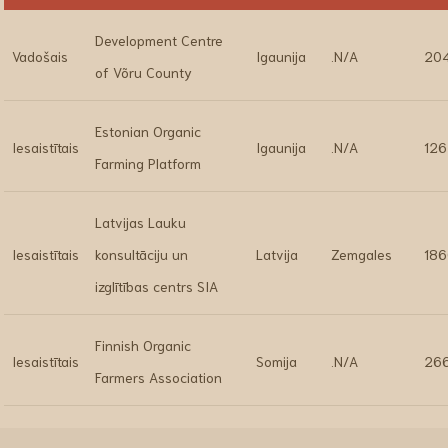
Development Centre
Vadošais
Igaunija
.N/A
20
of Võru County
Estonian Organic
Iesaistītais
Igaunija
.N/A
12
Farming Platform
Latvijas Lauku
Iesaistītais
konsultāciju un
Latvija
Zemgales
186
izglītības centrs SIA
Finnish Organic
Iesaistītais
Somija
.N/A
26
Farmers Association