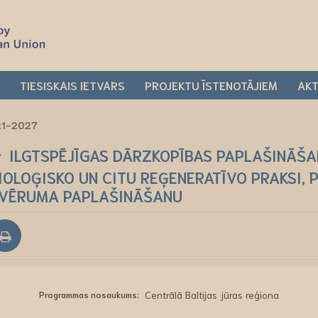
I
TIESISKAIS IETVARS
PROJEKTU ĪSTENOTĀJIEM
AKT
021-2027
ILGTSPĒJĪGAS DĀRZKOPĪBAS PAPLAŠINĀŠA
IOLOĢISKO UN CITU REĢENERATĪVO PRAKSI,
VĒRUMA PAPLAŠINĀŠANU
Programmas nosaukums:
Centrālā Baltijas jūras reģiona