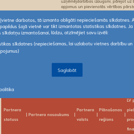
uzņēmējdarbības izaugsmi, pārejot uz b
apjomus un pievienotās vērtības pārstr
spēcīgākas vērtību ķēdes. Projekta ietv
paplašināšanās programma, tostarp ap
ekļvietne darbotos, tā izmanto obligāti nepieciešamās sīkdatnes. 
novērtējuma ziņojumi un praktiskas vad
papildus šajā vietnē var tikt izmantotas statistikas sīkdatnes. Ja 
iesaistītajiem MVU un plašākā mērogā –
ekļvietne darbotos, tā izmanto obligāti nepieciešamās sīkdatnes. 
 sīkdatņu izmantošanai, lūdzu, atzīmējiet savu izvēli:
pašvaldībām un ēdināšanas uzņēmumiem, 
papildus šajā vietnē var tikt izmantotas statistikas sīkdatnes. Ja 
produktu piegādes ķēdēs.
stikas sīkdatnes (nepieciešamas, lai uzlabotu vietnes darbību un
 sīkdatņu izmantošanai, lūdzu, atzīmējiet savu izvēli:
Lasīt vairāk
lpojumus)
Projekts uzsākts:
31.05.2026
Projekts pabeigts:
31.12.2028
Saglabāt
Saglabāt
Projekta partneri
olitika
LV 
Partnera
Partnera
Plānošanas
pie
Partnera nosaukums
statuss
valsts
reģions
pr
fin