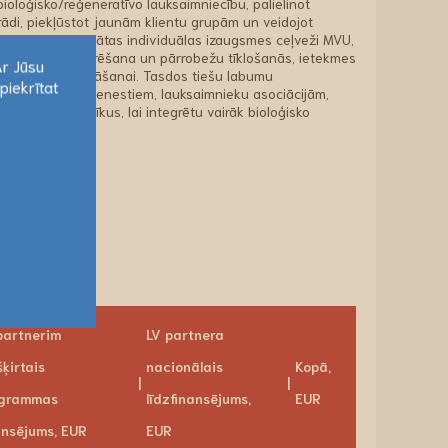
ioloģisko/reģeneratīvo lauksaimniecību, palielinot
ādi, piekļūstot jaunām klientu grupām un veidojot
aros tiks izstrādātas individuālas izaugsmes ceļveži MVU,
mācība, mentorēšana un pārrobežu tīklošanās, ietekmes
Ar Jūsu
līnijas paplašināšanai. Tasdos tiešu labumu
piekrītat
 konsultāciju dienestiem, lauksaimnieku asociācijām,
Ar Jūsu
kuri iegūs rīkus, lai integrētu vairāk bioloģisko
piekrītat
partnerim
LV partnera
šķirtais
nacionālais
Kopā,
ogrammas
līdzfinansējums,
EUR
ansējums, EUR
EUR