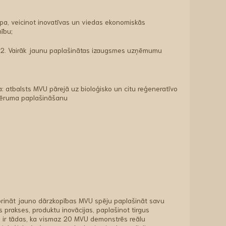
pa, veicinot inovatīvas un viedas ekonomiskās
ību;
a, 2. Vairāk jaunu paplašinātas izaugsmes uzņēmumu
: atbalsts MVU pārejā uz bioloģisko un citu reģeneratīvo
tvēruma paplašināšanu
tiprināt jauno dārzkopības MVU spēju paplašināt savu
 prakses, produktu inovācijas, paplašinot tirgus
ir tādas, ka vismaz 20 MVU demonstrēs reālu