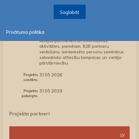
individuāli iekļūt Korejas tirgū ar ticamiem,
Saglabāt
pārbaudītiem un tirgum pielāgotiem
Saglabāt
risinājumiem, kas izstrādāti uzticēšanās un
darbības virzītā procesā. Tiks ieviests
pārrobežu eksporta modelis, apvienojot MVU
apmācību, kopīgu piedāvājumu izstrādi,
Privātuma politika
produktu/sistēmu testēšanu sadarbībā ar
Korejas partneriem un informatīvas
aktivitātes, piemēram, B2B partneru
veidošanu, ieinteresēto personu seminārus,
sabiedrisko attiecību kampaņas un vietējo
pārstāvniecību.
Projekts
31.05.2026
uzsākts:
Projekts
31.05.2029
pabeigts:
Projekta partneri
LV