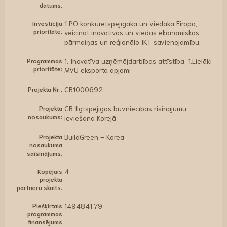
datums:
Investīciju
1 PO konkurētspējīgāka un viedāka Eiropa,
prioritāte:
veicinot inovatīvas un viedas ekonomiskās
pārmaiņas un reģionālo IKT savienojamību;
Programmas
1. Inovatīva uzņēmējdarbības attīstība, 1.Lielāki
prioritāte:
MVU eksporta apjomi
Projekta Nr.:
CB1000692
Projekta
CB Ilgtspējīgas būvniecības risinājumu
nosaukums:
ieviešana Korejā
Projekta
BuildGreen – Korea
nosaukuma
saīsinājums:
Kopējais
4
projekta
partneru skaits:
Piešķirtais
1494841.79
programmas
finansējums