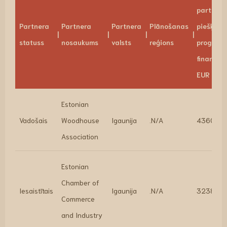
partneri
Partnera
Partnera
Partnera
Plānošanas
piešķirta
statuss
nosaukums
valsts
reģions
program
finansēj
EUR
Estonian
Vadošais
Woodhouse
Igaunija
.N/A
436046.
Association
Estonian
Chamber of
Iesaistītais
Igaunija
.N/A
323890.
Commerce
and Industry