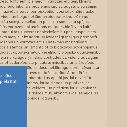
resa faktoriem, piemēram, varrozes ērcītēm, klimata
du iedarbību. Šīs problēmas izraisa augstu bišu saimju
azinās interesi par biškopību, tieši ietekmējot lauku
s vidus un beigu nektāra un ziedputekšņu trūkums
bišu saimju veselību un palielina samazina spējas
izējās varrozes apkarošanas metodes bieži vien kaitē
pu produktos, uzsverot nepieciešamību pēc ilgtspējīgiem
kta mērķis ir izstrādāt un ieviest ilgtspējīgus pārrobežu
bošanai un varrozes ērcīšu ietekmes mazināšanai.
ības sistēmās un izmantojot to bioaktīvos savienojumus
atbalstīt apputeksnētāju veselību, bioloģisko daudzveidību
āreju no kaitīgas ķīmiskas apstrādes uz videi draudzīgām
icinot sadarbību starp lauksaimniecības un biškopības
ezultāti ietver vēlu ziedošu nektāraugu identificēšanu un
ēterisko eļļu ieguves metožu izstrādi Varroa ērču
Ar Jūsu
ēšanu lauka un laboratorijas apstākļos, lai novērtētu
piekrītat
 izplatīšanu semināros, lauka dienās un publikācijās.
Ar Jūsu
, pētnieki, politikas veidotāji un plašākas lauku kopienas
piekrītat
aktiski īstenojamus risinājumus, ekonomiskās iespējas un
cības, gan biškopības ilgtspējību.