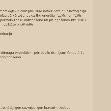
emām oglekļa emisijām, kurā notiek pāreja uz bezoglekļa
nīgu pārkārtošanos uz tīru enerģiju, “zaļās” un “zilās”
ta pārmaiņu seku mazināšana un pielāgošanās tām, risku
mobilitāte pilsētvidēs;
ritorija
ktāraugu ekstraktiem: pārrobežu risinājumi Varroa ērču
s saglabāšanai
puteksnētāji gan savvaļas, gan lauksaimniecības