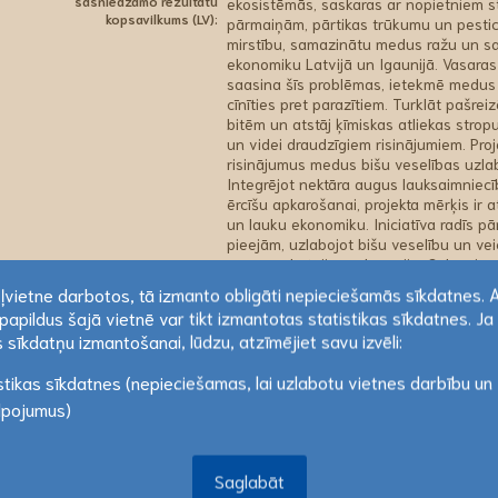
sasniedzamo rezultātu
ekosistēmās, saskaras ar nopietniem st
kopsavilkums (LV):
pārmaiņām, pārtikas trūkumu un pesticī
mirstību, samazinātu medus ražu un sam
ekonomiku Latvijā un Igaunijā. Vasara
saasina šīs problēmas, ietekmē medus 
cīnīties pret parazītiem. Turklāt pašre
bitēm un atstāj ķīmiskas atliekas stro
un videi draudzīgiem risinājumiem. Proje
risinājumus medus bišu veselības uzla
Integrējot nektāra augus lauksaimniec
ērcīšu apkarošanai, projekta mērķis ir 
un lauku ekonomiku. Iniciatīva radīs p
pieejām, uzlabojot bišu veselību un ve
nozarēm Latvijā un Igaunijā. Galvenie r
kultivēšanu apputeksnētāju atbalstam, 
ekļvietne darbotos, tā izmanto obligāti nepieciešamās sīkdatnes. 
kontrolei, augu izcelsmes šķīdumu test
papildus šajā vietnē var tikt izmantotas statistikas sīkdatnes. Ja 
efektivitāti un drošību, kā arī zināšanu
ekļvietne darbotos, tā izmanto obligāti nepieciešamās sīkdatnes. 
 sīkdatņu izmantošanai, lūdzu, atzīmējiet savu izvēli:
Ieguvēju vidū ir lauksaimnieki, biškopji
papildus šajā vietnē var tikt izmantotas statistikas sīkdatnes. Ja 
Latvijā un Igaunijā. Projekts sniegs pr
stikas sīkdatnes (nepieciešamas, lai uzlabotu vietnes darbību un
zināšanas, lai uzlabotu gan lauksaimnie
 sīkdatņu izmantošanai, lūdzu, atzīmējiet savu izvēli:
Lasīt vairāk
lpojumus)
Projekts uzsākts:
01.09.2025
Saglabāt
Projekts pabeigts:
31.08.2028
Saglabāt