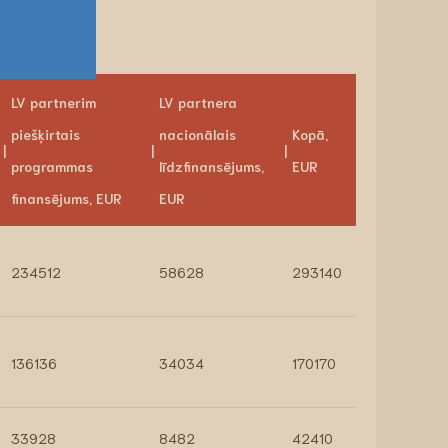
LV partnerim
LV partnera
piešķirtais
nacionālais
Kopā,
programmas
līdzfinansējums,
EUR
finansējums, EUR
EUR
234512
58628
293140
136136
34034
170170
33928
8482
42410