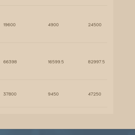
19600
4900
24500
66398
16599.5
82997.5
37800
9450
47250