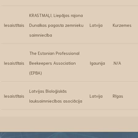
KRASTMAĻI, Liepājas rajona
Iesaistītais
Dunalkas pagasta zemnieku
Latvija
Kurzemes
saimniecība
The Estonian Professional
Iesaistītais
Beekeepers Association
Igaunija
.N/A
(EPBA)
Latvijas Bioloģiskās
Iesaistītais
Latvija
Rīgas
lauksaimniecības asociācija