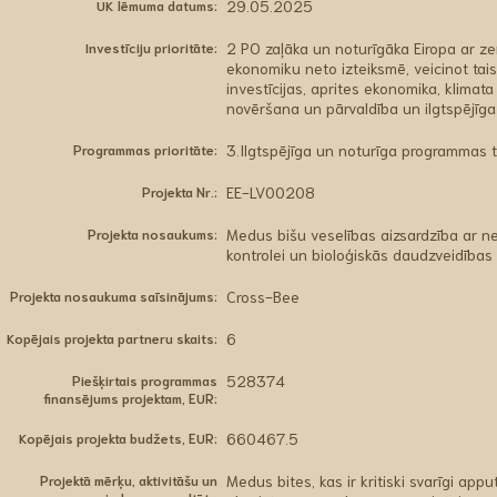
UK lēmuma datums:
29.05.2025
Investīciju prioritāte:
2 PO zaļāka un noturīgāka Eiropa ar z
ekonomiku neto izteiksmē, veicinot tais
investīcijas, aprites ekonomika, klima
novēršana un pārvaldība un ilgtspējīga 
Programmas prioritāte:
3.Ilgtspējīga un noturīga programmas te
Projekta Nr.:
EE-LV00208
Projekta nosaukums:
Medus bišu veselības aizsardzība ar ne
kontrolei un bioloģiskās daudzveidība
Projekta nosaukuma saīsinājums:
Cross-Bee
Kopējais projekta partneru skaits:
6
Piešķirtais programmas
528374
finansējums projektam, EUR:
Kopējais projekta budžets, EUR:
660467.5
Projektā mērķu, aktivitāšu un
Medus bites, kas ir kritiski svarīgi ap