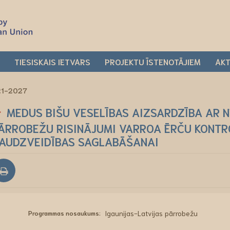
I
TIESISKAIS IETVARS
PROJEKTU ĪSTENOTĀJIEM
AKT
021-2027
MEDUS BIŠU VESELĪBAS AIZSARDZĪBA AR 
ĀRROBEŽU RISINĀJUMI VARROA ĒRČU KONTRO
AUDZVEIDĪBAS SAGLABĀŠANAI
Programmas nosaukums:
Igaunijas-Latvijas pārrobežu