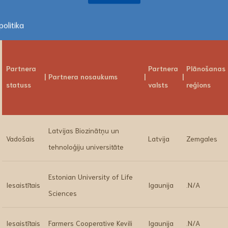
Projekta partneri
olitika
Partnera
Partnera
Plānošanas
Partnera nosaukums
statuss
valsts
reģions
Latvijas Biozinātņu un
Vadošais
Latvija
Zemgales
tehnoloģiju universitāte
Estonian University of Life
Iesaistītais
Igaunija
.N/A
Sciences
Iesaistītais
Farmers Cooperative Kevili
Igaunija
.N/A