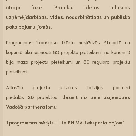
otrajā fāzē. Projektu idejas atlasītas
uzņēmējdarbības, vides, nodarbinātības un publisko
pakalpojumu jomās.
Programmas 1.konkursa 1.kārta noslēdzās 31.martā un
kopumā tika iesniegti 82 projektu pieteikumi, no kuriem 2
bija mazo projektu pieteikumi un 80 regulāro projektu
pieteikumi.
Atlasīto projektu ietvaros Latvijas partneri
piedalās
26
projektos,
desmit no tiem uzņemoties
Vadošā partnera lomu
:
1.programmas mērķis – Lielāki MVU eksporta apjomi