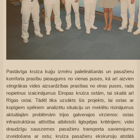
Pastāvīga kruīza kuģu izmēru palielināšanās un pasažieru 
komforta prasību pieaugums no vienas puses, kā arī aizvien 
stingrākas vides aizsardzības prasības no otras puses, rada 
nopietnus izaicinājumus Eiropas kruīza ostām, tai skaitā arī 
Rīgas ostai. Tādēļ tika uzsākts šis projekts, lai ostas ar 
kopīgiem spēkiem analizētu situāciju un meklētu risinājumus 
aktuālajām problēmām trijos galvenajos virzienos: ostas 
infrastruktūras attīstība atbilstoši ilgtspējas kritērijiem; videi 
draudzīgu sauszemes pasažieru transporta savienojumu 
izveidošana ar ostu; kruīza pasažieru ekskursiju atstātā 