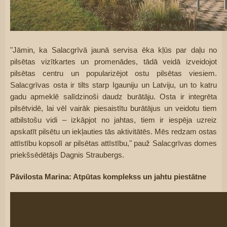
"Jāmin, ka Salacgrīvā jaunā servisa ēka kļūs par daļu no 
pilsētas vizītkartes un promenādes, tādā veidā izveidojot 
pilsētas centru un popularizējot ostu pilsētas viesiem. 
Salacgrīvas osta ir tilts starp Igauniju un Latviju, un to katru 
gadu apmeklē salīdzinoši daudz burātāju. Osta ir integrēta 
pilsētvidē, lai vēl vairāk piesaistītu burātājus un veidotu tiem 
atbilstošu vidi – izkāpjot no jahtas, tiem ir iespēja uzreiz 
apskatīt pilsētu un iekļauties tās aktivitātēs. Mēs redzam ostas 
attīstību kopsolī ar pilsētas attīstību," pauž Salacgrīvas domes 
priekšsēdētājs Dagnis Straubergs.
Pāvilosta Marina: Atpūtas komplekss un jahtu piestātne