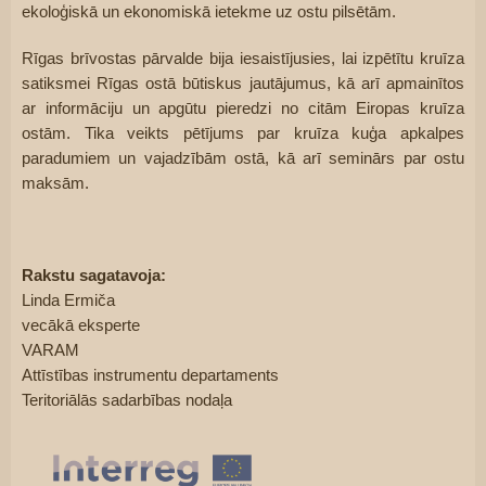
ekoloģiskā un ekonomiskā ietekme uz ostu pilsētām.
Rīgas brīvostas pārvalde bija iesaistījusies, lai izpētītu kruīza 
satiksmei Rīgas ostā būtiskus jautājumus, kā arī apmainītos 
ar informāciju un apgūtu pieredzi no citām Eiropas kruīza 
ostām. Tika veikts pētījums par kruīza kuģa apkalpes 
paradumiem un vajadzībām ostā, kā arī seminārs par ostu 
maksām. 
Rakstu sagatavoja:
Linda Ermiča
vecākā eksperte
VARAM
Attīstības instrumentu departaments
Teritoriālās sadarbības nodaļa