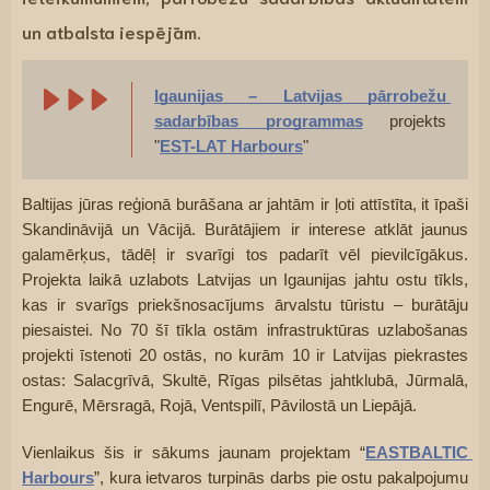
un atbalsta iespējām.
Igaunijas – Latvijas pārrobežu 
sadarbības programmas
 projekts 
"
EST-LAT Harbours
"
Baltijas jūras reģionā burāšana ar jahtām ir ļoti attīstīta, it īpaši 
Skandināvijā un Vācijā. Burātājiem ir interese atklāt jaunus 
galamērķus, tādēļ ir svarīgi tos padarīt vēl pievilcīgākus. 
Projekta laikā uzlabots Latvijas un Igaunijas jahtu ostu tīkls, 
kas ir svarīgs priekšnosacījums ārvalstu tūristu – burātāju 
piesaistei. No 70 šī tīkla ostām infrastruktūras uzlabošanas 
projekti īstenoti 20 ostās, no kurām 10 ir Latvijas piekrastes 
ostas: Salacgrīvā, Skultē, Rīgas pilsētas jahtklubā, Jūrmalā, 
Engurē, Mērsragā, Rojā, Ventspilī, Pāvilostā un Liepājā.
Vienlaikus šis ir sākums jaunam projektam “
EASTBALTIC 
Harbours
”, kura ietvaros turpinās darbs pie ostu pakalpojumu 