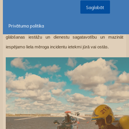
Saglabāt
Saglabāt
ar to iedzīvotāji var tikt pakļauti negadījuma sekām, piemēram, 
toksiskiem mākoņiem vai dūmiem, kas izplatās pa gaisu 
Privātuma politika
noplūdes vietās. RESQU2 projekta mērķis ir palielināt 
glābšanas iestāžu un dienestu sagatavotību un mazināt 
iespējamo liela mēroga incidentu ietekmi jūrā vai ostās.