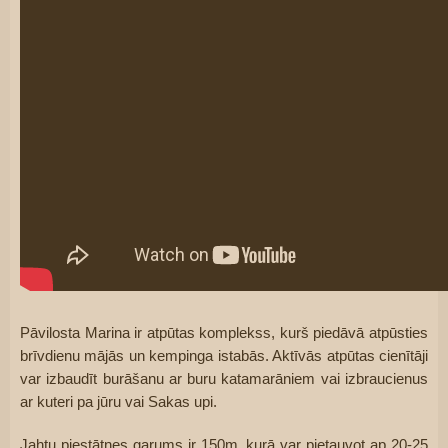
Pāvilosta Marina ir atpūtas komplekss, kurš piedāvā atpūsties 
brīvdienu mājās un kempinga istabās. Aktīvās atpūtas cienītāji 
var izbaudīt burāšanu ar buru katamarāniem vai izbraucienus 
ar kuteri pa jūru vai Sakas upi.
Jahtu piestātnes garums ir 150m, kurā var pietauvot ap 20-25 