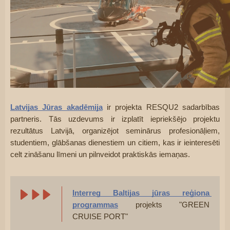
Latvijas Jūras akadēmija
 ir projekta RESQU2 sadarbības 
partneris. Tās uzdevums ir izplatīt iepriekšējo projektu 
rezultātus Latvijā, organizējot seminārus profesionāļiem, 
studentiem, glābšanas dienestiem un citiem, kas ir ieinteresēti 
celt zināšanu līmeni un pilnveidot praktiskās iemaņas.
Interreg Baltijas jūras reģiona 
programmas
 projekts "GREEN 
CRUISE PORT"