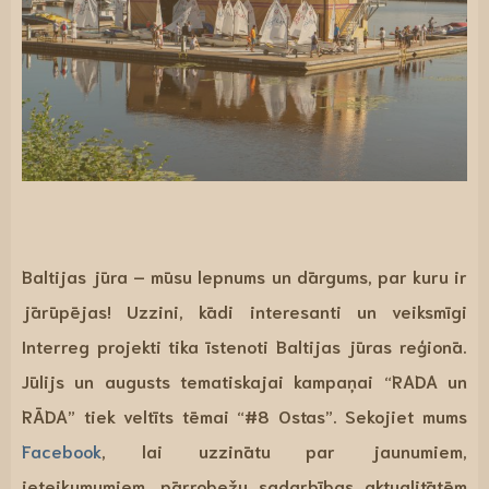
Baltijas jūra – mūsu lepnums un dārgums, par kuru ir
jārūpējas! Uzzini, kādi interesanti un veiksmīgi
Interreg projekti tika īstenoti Baltijas jūras reģionā.
Jūlijs un augusts
tematiskajai kampaņai “RADA un
RĀDA”
tiek veltīts tēmai “
#8 Ostas
”. Sekojiet mums
Facebook
, lai uzzinātu par jaunumiem,
ieteikumumiem, pārrobežu sadarbības aktualitātēm