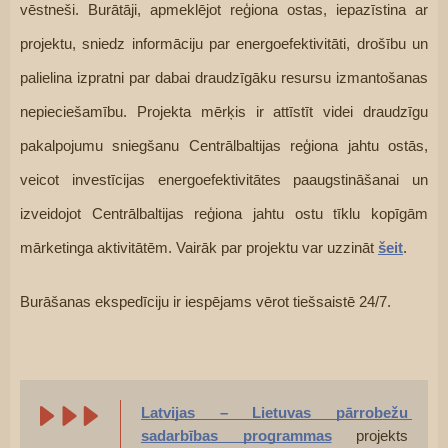
vēstneši. Burātāji, apmeklējot reģiona ostas, iepazīstina ar 
projektu, sniedz informāciju par energoefektivitāti, drošību un 
palielina izpratni par dabai draudzīgāku resursu izmantošanas 
nepieciešamību. Projekta mērķis ir attīstīt videi draudzīgu 
pakalpojumu sniegšanu Centrālbaltijas reģiona jahtu ostās, 
veicot investīcijas energoefektivitātes paaugstināšanai un 
izveidojot Centrālbaltijas reģiona jahtu ostu tīklu kopīgām 
mārketinga aktivitātēm. Vairāk par projektu var uzzināt 
šeit
.
Burāšanas ekspedīciju ir iespējams vērot tiešsaistē 24/7.
Latvijas – Lietuvas pārrobežu 
sadarbības programmas
 projekts 