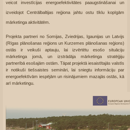
veicot investīcijas energoefektivitātes paaugstināšanai un 
izveidojot Centrālbaltijas reģiona jahtu ostu tīklu kopīgām 
mārketinga aktivitātēm.
Projekta partneri no Somijas, Zviedrijas, Igaunijas un Latvijs 
(Rīgas plānošanas reģions un Kurzemes plānošanas reģions) 
ostās ir veikuši aptauju, lai izvērtētu esošo situāciju 
mārketinga jomā, un izstrādāja mārketinga stratēģiju 
partnerībā esošajām ostām. Tāpat projektā iesaistītajās valstīs 
ir notikuši tiešsaistes semināri, lai sniegtu informāciju par 
energoefektīvām iespējām un risinājumiem mazajās ostās, kā 
arī mārketingu.