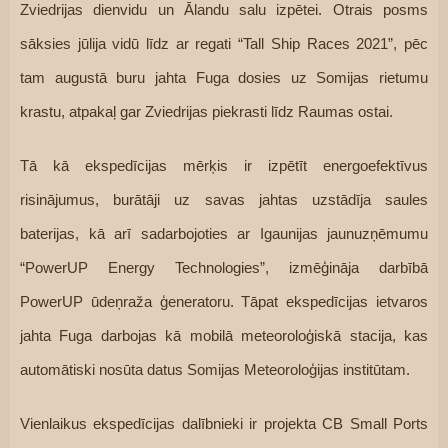
Zviedrijas dienvidu un Ālandu salu izpētei. Otrais posms 
sāksies jūlija vidū līdz ar regati “Tall Ship Races 2021”, pēc 
tam augustā buru jahta Fuga dosies uz Somijas rietumu 
krastu, atpakaļ gar Zviedrijas piekrasti līdz Raumas ostai.
Tā kā ekspedīcijas mērķis ir izpētīt energoefektīvus 
risinājumus, burātāji uz savas jahtas uzstādīja saules 
baterijas, kā arī sadarbojoties ar Igaunijas jaunuzņēmumu 
“PowerUP Energy Technologies”, izmēģināja darbībā 
PowerUP ūdeņraža ģeneratoru. Tāpat ekspedīcijas ietvaros 
jahta Fuga darbojas kā mobilā meteoroloģiskā stacija, kas 
automātiski nosūta datus Somijas Meteoroloģijas institūtam.
Vienlaikus ekspedīcijas dalībnieki ir projekta CB Small Ports 