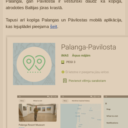
Palangai, gan Pāvilostai ir vēsturiski daudz kā kopīga, 
atrodoties Baltijas jūras krastā.
Tapusi arī kopīga Palangas un Pāvilostas mobilā aplikācija, 
kas lejuplādei pieejama 
šeit
.