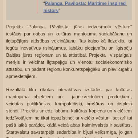
“
Palanga. Pavilosta: Maritime inspired 
history
”
Projekts “Palanga. Pāvilosta: jūras iedvesmota vēsture” 
iestājas par dabas un kultūras mantojuma saglabāšanu un 
ilgtspējīgas attīstības veicināšanu. Tas kalpo kā līdzeklis, lai 
iegūtu inovatīvus risinājumus, labāku pieejamību un ilgtspēju 
Baltijas jūras reģionam un tā attīstībai. Projekta  vispārīgais 
mērķis ir veicināt ilgtspējīgu un vienotu sociālekonomisko 
attīstību, un padarīt reģionu konkurētspējīgāku un pievilcīgāku 
apmeklētājiem. 
Rezultātā tika rīkotas interaktīvas izstādes par kultūras 
mantojuma objektiem un  jaunizveidotiem produktiem, 
veidotas publikācijas, kompaktdiski, brošūras un displeja 
stendi. Projekts sniedz labumu kultūras kopienai un vietējiem 
iedzīvotājiem ne tikai iepazīstinot ar vietējo vēsturi, bet arī tai 
pašā laikā parādot, kādā veidā abas kaimiņvalstis ir saistītas. 
Starpvalstu savstarpējā sadarbība ir bijusi veiksmīga, jo gan 