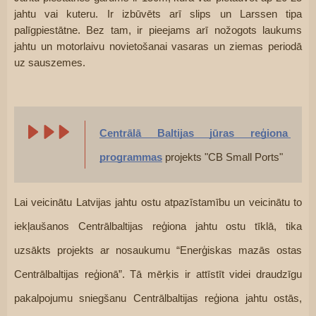
jahtu vai kuteru. Ir izbūvēts arī slips un Larssen tipa 
palīgpiestātne. Bez tam, ir pieejams arī nožogots laukums 
jahtu un motorlaivu novietošanai vasaras un ziemas periodā 
uz sauszemes.
Centrālā Baltijas jūras reģiona 
programmas
 projekts "CB Small Ports"
Lai veicinātu Latvijas jahtu ostu atpazīstamību un veicinātu to 
iekļaušanos Centrālbaltijas reģiona jahtu ostu tīklā, tika 
uzsākts projekts ar nosaukumu “Enerģiskas mazās ostas 
Centrālbaltijas reģionā”. Tā mērķis ir attīstīt videi draudzīgu 
pakalpojumu sniegšanu Centrālbaltijas reģiona jahtu ostās, 