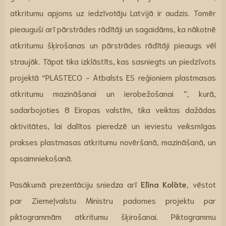
atkritumu apjoms uz iedzīvotāju Latvijā ir audzis. Tomēr
pieauguši arī pārstrādes rādītāji un sagaidāms, ka nākotnē
atkritumu šķirošanas un pārstrādes rādītāji pieaugs vēl
straujāk. Tāpat tika izklāstīts, kas sasniegts un piedzīvots
projektā “PLASTECO - Atbalsts ES reģioniem plastmasas
atkritumu mazināšanai un ierobežošanai ”, kurā,
sadarbojoties 8 Eiropas valstīm, tika veiktas dažādas
aktivitātes, lai dalītos pieredzē un ieviestu veiksmīgas
prakses plastmasas atkritumu novēršanā, mazināšanā, un
apsaimniekošanā.
Pasākumā prezentāciju sniedza arī
Elīna Kolāte
, vēstot
par Ziemeļvalstu Ministru padomes projektu par
piktogrammām atkritumu šķirošanai. Piktogrammu