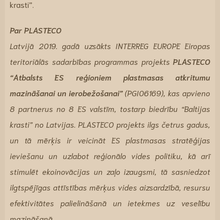
krasti”.
Par PLASTECO
Latvijā 2019. gadā uzsākts INTERREG EUROPE Eiropas
teritoriālās sadarbības programmas projekts
PLASTECO
“Atbalsts ES reģioniem plastmasas atkritumu
mazināšanai un ierobežošanai”
(PGI06169), kas apvieno
8 partnerus no 8 ES valstīm, tostarp biedrību “Baltijas
krasti” no Latvijas. PLASTECO projekts ilgs četrus gadus,
un tā mērķis ir veicināt ES plastmasas stratēģijas
ieviešanu un uzlabot reģionālo vides politiku, kā arī
stimulēt ekoinovācijas un zaļo izaugsmi, tā sasniedzot
ilgtspējīgas attīstības mērķus vides aizsardzībā, resursu
efektivitātes palielināšanā un ietekmes uz veselību
mazināšanā.