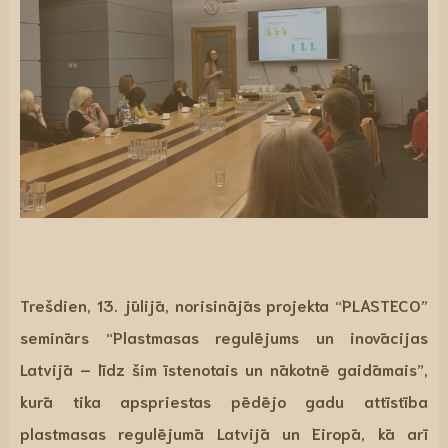
Trešdien, 13. jūlijā, norisinājās projekta “PLASTECO”
seminārs “Plastmasas regulējums un inovācijas
Latvijā – līdz šim īstenotais un nākotnē gaidāmais”,
kurā tika apspriestas pēdējo gadu attīstība
plastmasas regulējumā Latvijā un Eiropā, kā arī