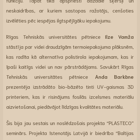
funkciju. Tāpat tika apspriesti dažādie šķēršļi un
neskaidrības, ar kuriem sastopas ražotājs, cenšoties
izvēlēties pēc iespējas ilgtspējīgāku iepakojumu.
Rīgas Tehniskās universitātes pētniece
Ilze Vamža
stāstīja par videi draudzīgām termoiepakojuma plāksnēm,
kas radīta kā alternatīva polistirola iepakojumam, kas ir
īpaši kaitīgs videi un nav pārstrādājams. Savukārt Rīgas
Tehniskās universitātes pētniece
Anda Barkāne
prezentēja izstrādāto bio-bāzēto tinti UV-gaismas 3D
printeriem, kas ir risinājums fosilās izcelsmes materiālu
aizvietošanai, piedāvājot līdzīgas kvalitātes materiālu.
Šis bija jau sestais un noslēdzošais projekta “PLASTECO”
seminārs. Projekta īstenotājs Latvijā ir biedrība “Baltijas