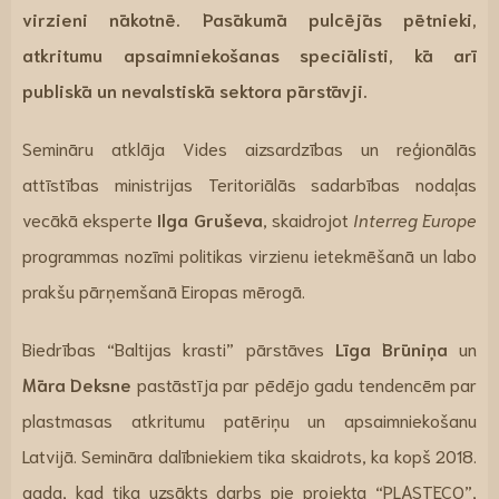
virzieni nākotnē. Pasākumā pulcējās pētnieki,
atkritumu apsaimniekošanas speciālisti, kā arī
publiskā un nevalstiskā sektora pārstāvji.
Semināru atklāja Vides aizsardzības un reģionālās
attīstības ministrijas Teritoriālās sadarbības nodaļas
vecākā eksperte
Ilga Gruševa
, skaidrojot
Interreg Europe
programmas nozīmi politikas virzienu ietekmēšanā un labo
prakšu pārņemšanā Eiropas mērogā.
Biedrības “Baltijas krasti” pārstāves
Līga Brūniņa
un
Māra Deksne
pastāstīja par pēdējo gadu tendencēm par
plastmasas atkritumu patēriņu un apsaimniekošanu
Latvijā. Semināra dalībniekiem tika skaidrots, ka kopš 2018.
gada, kad tika uzsākts darbs pie projekta “PLASTECO”,