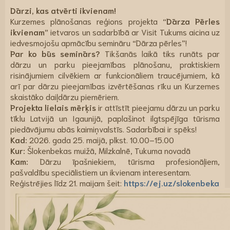
Dārzi, kas atvērti ikvienam!
Kurzemes plānošanas reģions projekta
“Dārza Pērles
ikvienam”
ietvaros un sadarbībā ar Visit Tukums aicina uz
iedvesmojošu apmācību semināru “Dārza pērles”!
Par ko būs seminārs?
Tikšanās laikā tiks runāts par
dārzu un parku pieejamības plānošanu, praktiskiem
risinājumiem cilvēkiem ar funkcionāliem traucējumiem, kā
arī par dārzu pieejamības izvērtēšanas rīku un Kurzemes
skaistāko daiļdārzu piemēriem.
Projekta lielais mērķis
ir attīstīt pieejamu dārzu un parku
tīklu Latvijā un Igaunijā, paplašinot ilgtspējīga tūrisma
piedāvājumu abās kaimiņvalstīs. Sadarbībai ir spēks!
Kad:
2026. gada 25. maijā, plkst. 10.00–15.00
Kur:
Šlokenbekas muižā, Milzkalnē, Tukuma novadā
Kam:
Dārzu īpašniekiem, tūrisma profesionāļiem,
pašvaldību speciālistiem un ikvienam interesentam.
Reģistrējies līdz 21. maijam šeit:
https://ej.uz/slokenbeka