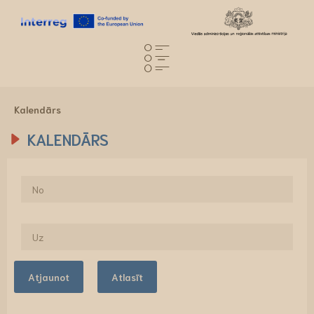
Kalendārs
KALENDĀRS
Atjaunot
Atlasīt