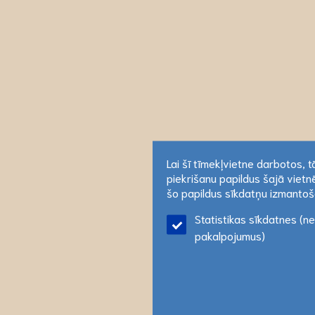
Lai šī tīmekļvietne darbotos, 
piekrišanu papildus šajā vietnē
Lai šī tīmekļvietne darbotos, 
šo papildus sīkdatņu izmantošan
piekrišanu papildus šajā vietnē
Statistikas sīkdatnes (n
šo papildus sīkdatņu izmantošan
pakalpojumus)