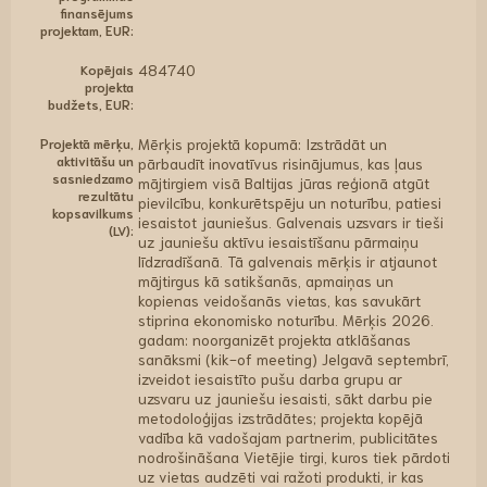
finansējums
projektam, EUR:
Kopējais
484740
projekta
budžets, EUR:
Projektā mērķu,
Mērķis projektā kopumā: Izstrādāt un
aktivitāšu un
pārbaudīt inovatīvus risinājumus, kas ļaus
sasniedzamo
mājtirgiem visā Baltijas jūras reģionā atgūt
rezultātu
pievilcību, konkurētspēju un noturību, patiesi
kopsavilkums
iesaistot jauniešus. Galvenais uzsvars ir tieši
(LV):
uz jauniešu aktīvu iesaistīšanu pārmaiņu
līdzradīšanā. Tā galvenais mērķis ir atjaunot
mājtirgus kā satikšanās, apmaiņas un
kopienas veidošanās vietas, kas savukārt
stiprina ekonomisko noturību. Mērķis 2026.
gadam: noorganizēt projekta atklāšanas
sanāksmi (kik-of meeting) Jelgavā septembrī,
izveidot iesaistīto pušu darba grupu ar
uzsvaru uz jauniešu iesaisti, sākt darbu pie
metodoloģijas izstrādātes; projekta kopējā
vadība kā vadošajam partnerim, publicitātes
nodrošināšana Vietējie tirgi, kuros tiek pārdoti
uz vietas audzēti vai ražoti produkti, ir kas