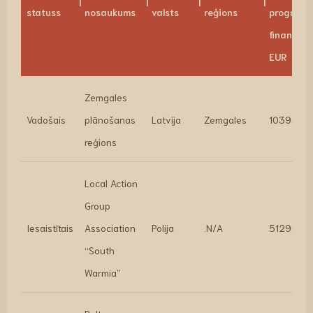
statuss
nosaukums
valsts
reģions
program
finansēju
EUR
Zemgales
Vadošais
plānošanas
Latvija
Zemgales
103936
reģions
Local Action
Group
Iesaistītais
Association
Polija
.N/A
51296
“South
Warmia”