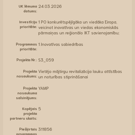
UK lēmuma
24.03.2026
datums:
Investīciju
1 PO konkurētspējīgāka un viedāka Eiropa,
prioritāte:
veicinot inovatīvas un viedas ekonomiskās
pārmaiņas un reģionālo IKT savienojamību;
Programmas
1.Inovatīvas sabiedrības
prioritāte:
Projekta Nr.:
S3_059
Projekta
Vietējo mājtirgu revitalizācija lauku attīstības
nosaukums:
un noturības stiprināšanai
Projekta
YAMP
nosaukuma
saīsinājums:
Kopējais
5
projekta
partneru skaits:
Piešķirtais
311856
programmas