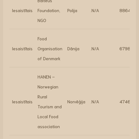
Balteus
Iesaistītais
Foundation,
Polija
.N/A
88640
NGO
Food
Iesaistītais
Organisation
Dānija
.N/A
67984
of Denmark
HANEN –
Norwegian
Rural
Iesaistītais
Norvēģija
.N/A
47460
Tourism and
Local Food
association