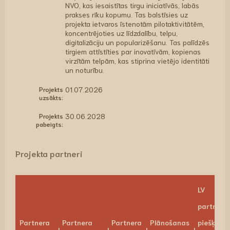
NVO, kas iesaistītas tirgu iniciatīvās, labās
prakses rīku kopumu. Tas balstīsies uz
projekta ietvaros īstenotām pilotaktivitātēm,
koncentrējoties uz līdzdalību, telpu,
digitalizāciju un popularizēšanu. Tas palīdzēs
tirgiem attīstīties par inovatīvām, kopienas
virzītām telpām, kas stiprina vietējo identitāti
un noturību.
Projekts
01.07.2026
uzsākts:
Projekts
30.06.2028
pabeigts:
Projekta partneri
LV
partneri
Partnera
Partnera
Partnera
Plānošanas
piešķirtai