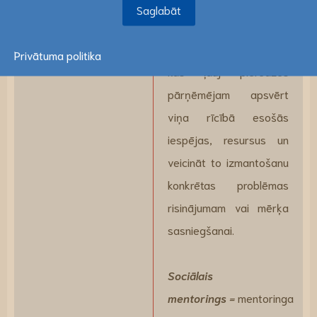
Mentoringa attiecību
Saglabāt
pamatā ir mentora
zināšanas un pieredze,
Privātuma politika
kas ļauj pieredzes
pārņēmējam apsvērt
viņa rīcībā esošās
iespējas, resursus un
veicināt to izmantošanu
konkrētas problēmas
risinājumam vai mērķa
sasniegšanai.
Sociālais
mentorings
=
mentoringa