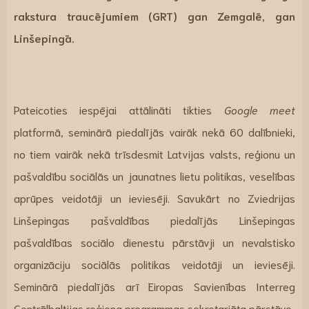
rakstura traucējumiem (GRT) gan Zemgalē, gan
Linšepingā.
Pateicoties iespējai attālināti tikties
Google meet
platformā, seminārā piedalījās vairāk nekā 60 dalībnieki,
no tiem vairāk nekā trīsdesmit Latvijas valsts, reģionu un
pašvaldību sociālās un jaunatnes lietu politikas, veselības
aprūpes veidotāji un ieviesēji. Savukārt no Zviedrijas
Linšepingas pašvaldības piedalījās Linšepingas
pašvaldības sociālo dienestu pārstāvji un nevalstisko
organizāciju sociālās politikas veidotāji un ieviesēji.
Seminārā piedalījās arī Eiropas Savienības Interreg
Centrālbaltijas reģiona programmas sekretariāta pārstāve.