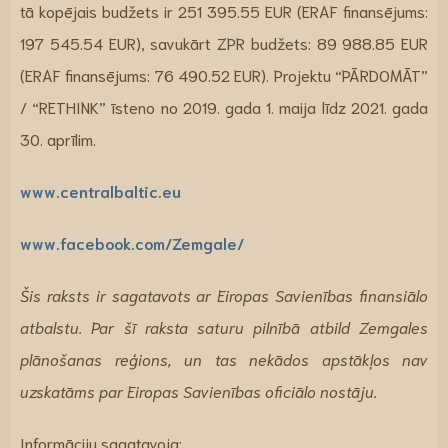
tā kopējais budžets ir 251 395.55 EUR (ERAF finansējums:
197 545.54 EUR), savukārt ZPR budžets: 89 988.85 EUR
(ERAF finansējums: 76 490.52 EUR). Projektu “PĀRDOMĀT”
/ “RETHINK” īsteno no 2019. gada 1. maija līdz 2021. gada
30. aprīlim.
www.centralbaltic.eu
www.facebook.com/Zemgale/
Šis raksts ir sagatavots ar Eiropas Savienības finansiālo
atbalstu. Par šī raksta saturu pilnībā atbild Zemgales
plānošanas reģions, un tas nekādos apstākļos nav
uzskatāms par Eiropas Savienības oficiālo nostāju.
Informāciju sagatavoja: