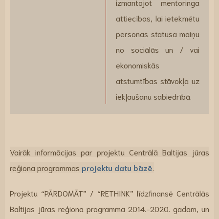
izmantojot mentoringa
attiecības, lai ietekmētu
personas statusa maiņu
no sociālās un / vai
ekonomiskās
atstumtības stāvokļa uz
iekļaušanu sabiedrībā.
Vairāk
informācijas par projektu Centrālā Baltijas jūras
reģiona programmas
projektu datu bāzē
.
Projektu “PĀRDOMĀT” / “RETHINK” līdzfinansē Centrālās
Baltijas jūras reģiona programma 2014.-2020. gadam, un