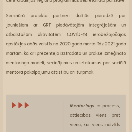
Seminārā projekta partneri dalījās pieredzē par
jauniešiem ar GRT piedāvātajām integrējošām un
atbalstošām aktivitātēm COVID-19 ierobežojošajos
apstākļos abās valstīs no 2020.gada marta līdz 2021.gada
martam, kā arī prezentēja izstrādāto un praksē izmēģināto
mentoringa modeli, secinājumus un ieteikumus par sociālā
mentora pakalpojumu attīstību arī turpmāk.
Mentorings
= process,
attiecības viens pret
vienu, kur viens indivīds